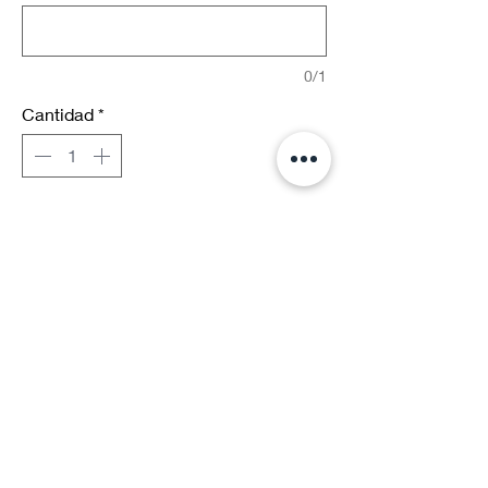
0/1
Cantidad
*
Agregar al carrito
Suscríbete a nuestras novedades
Correo electrónico*
Enviar