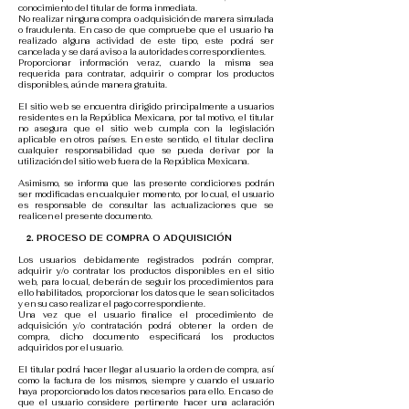
conocimiento del titular de forma inmediata.
No realizar ninguna compra o adquisición de manera simulada
o fraudulenta. En caso de que compruebe que el usuario ha
realizado alguna actividad de este tipo, este podrá ser
cancelada y se dará aviso a la autoridades correspondientes.
Proporcionar información veraz, cuando la misma sea
requerida para contratar, adquirir o comprar los productos
disponibles, aún de manera gratuita.
El sitio web se encuentra dirigido principalmente a usuarios
residentes en la República Mexicana, por tal motivo, el titular
no asegura que el sitio web cumpla con la legislación
aplicable en otros países. En este sentido, el titular declina
cualquier responsabilidad que se pueda derivar por la
utilización del sitio web fuera de la República Mexicana.
Asimismo, se informa que las presente condiciones podrán
ser modificadas en cualquier momento, por lo cual, el usuario
es responsable de consultar las actualizaciones que se
realicen el presente documento.
​
2.
PROCESO DE COMPRA O ADQUISICIÓN
Los usuarios debidamente registrados podrán comprar,
adquirir y/o contratar los productos disponibles en el sitio
web, para lo cual, deberán de seguir los procedimientos para
ello habilitados, proporcionar los datos que le sean solicitados
y en su caso realizar el pago correspondiente.
Una vez que el usuario finalice el procedimiento de
adquisición y/o contratación podrá obtener la orden de
compra, dicho documento especificará los productos
adquiridos por el usuario.
El titular podrá hacer llegar al usuario la orden de compra, así
como la factura de los mismos, siempre y cuando el usuario
haya proporcionado los datos necesarios para ello. En caso de
que el usuario considere pertinente hacer una aclaración