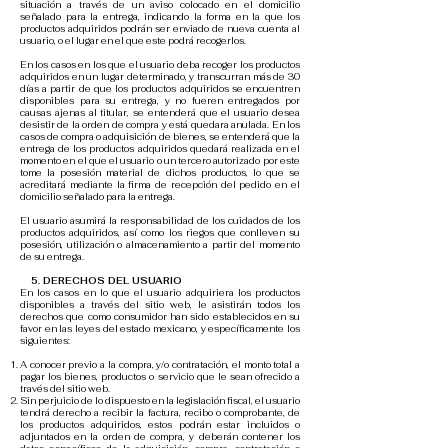
situación a través de un aviso colocado en el domicilio
señalado para la entrega, indicando la forma en la que los
productos adquiridos podrán ser enviado de nueva cuenta al
usuario, o el lugar en el que este podrá recogerlos.
En los casos en los que el usuario deba recoger los productos
adquiridos en un lugar determinado, y transcurran más de 30
días a partir de que los productos adquiridos se encuentren
disponibles para su entrega, y no fueren entregados por
causas ajenas al titular, se entenderá que el usuario desea
desistir de la orden de compra y está quedara anulada. En los
casos de compra o adquisición de bienes, se entenderá que la
entrega de los productos adquiridos quedará realizada en el
momento en el que el usuario o un tercero autorizado por este
tome la posesión material de dichos productos, lo que se
acreditará mediante la firma de recepción del pedido en el
domicilio señalado para la entrega.
El usuario asumirá la responsabilidad de los cuidados de los
productos adquiridos, así como los riegos que conlleven su
posesión, utilización o almacenamiento a partir del momento
de su entrega.
5. DERECHOS DEL USUARIO
En los casos en lo que el usuario adquiriera los productos
disponibles a través del sitio web, le asistirán todos los
derechos que como consumidor han sido establecidos en su
favor en las leyes del estado mexicano, y específicamente los
siguientes:
A conocer previo a la compra, y/o contratación, el monto total a
pagar los bienes, productos o servicio que le sean ofrecido a
través del sitio web.
Sin perjuicio de lo dispuesto en la legislación fiscal, el usuario
tendrá derecho a recibir la factura, recibo o comprobante, de
los productos adquiridos, estos podrán estar incluidos o
adjuntados en la orden de compra, y deberán contener los