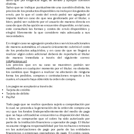
salvo que por exigencia legal, se señale y aplique cuestión
distinta.
Salvo que se indique puntualmente una cuestión distinta, los
precios de los productos disponibles no incluyen los gastos de
envío, por lo que el costo del envío podrá ser agregado al
importe total en caso de que sea gestionado por el titular, o
bien, podrá ser cubierto por el usuario de manera directa en
caso de que dicha opción se encuentre disponible, en tal caso,
este consultará las formas y costos de envío disponibles y
elegirá libremente la que considere más adecuada a sus
necesidades.
En ningún caso se agregarán productos o servicios adicionales
de manera automática, el usuario únicamente cubrirá el costo
de los productos adquiridos, y en caso de que se llegará a
realizar algún cobro adicional deberá de reportarlo al titular
de manera inmediata a través del siguiente correo:
info@onique.art
Los precios que en su caso se muestren podrán ser
modificados en cualquier momento por el titular, no obstante,
los cambios que lleguen a realizar no afectarán de ninguna
forma los pedidos, compras o contrataciones respecto a los
cuales, el usuario haya obtenido la orden de compra.
Los pagos se aceptarán a través de:
Tarjeta de crédito
Tarjeta de débito
PayPal
Todo pago que se realice quedara sujeto a comprobación por
lo cual, se proceda a la generación de la orden de compra una
vez que los fondos (independientemente del medio de pago
que se haya utilizado) se encuentren a disposición del titular,
o bien, se compruebe que el cobro ha sido autorizado por
parte de la institución financiera u operador de pago. El titular
no asume ninguna responsabilidad por los rechazos o retrasos
en las autorizaciones de pago por parte de las entidades
financieras o empresas operadoras de pago. En estos casos,