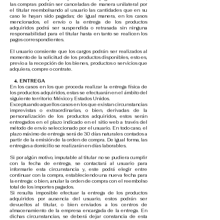
las compras podrán ser canceladas de manera unilateral por
el titular reembolsando al usuario las cantidades que en su
caso le hayan sido pagadas; de igual manera, en los casos
mencionados, el envío o la entrega de los productos
adquiridos podrá ser suspendida o retrasada sin ninguna
responsabilidad para el titular hasta en tanto se realicen los
pagos correspondientes.
El usuario consiente que los cargos podrán ser realizados al
momento de la solicitud de los productos disponibles, esto es,
previo a la recepción de los bienes, productos o servicios que
adquiera, compre o contrate.
​
4.
ENTREGA
En los casos en los que proceda realizar la entrega física de
los productos adquiridos, estas se efectuarán en el ámbito del
siguiente territorio: México y Estados Unidos.
Exceptuando aquellos casos en los que existan circunstancias
imprevistas o extraordinarias, o bien, derivadas de la
personalización de los productos adquiridos, estos serán
entregados en el plazo indicado en el sitio web a través del
método de envío seleccionado por el usuario. En todo caso, el
plazo máximo de entrega será de 30 días naturales contados a
partir de la emisión de la orden de compra. De igual forma, las
entregas a domicilio se realizarán en días laborables.
Si por algún motivo, imputable al titular no se pudiera cumplir
con la fecha de entrega, se contactará al usuario para
informarle esta circunstancia y, este podrá elegir entre
continuar con la compra, estableciendo una nueva fecha para
la entrega: o bien, anular la orden de compra con el reembolso
total de los importes pagados.
Si resulta imposible efectuar la entrega de los productos
adquiridos por ausencia del usuario, estos podrán ser
devueltos al titular, o bien enviados a los centros de
almacenamiento de la empresa encargada de la entrega. En
dichas circunstancias, se deberá dejar constancia de esta