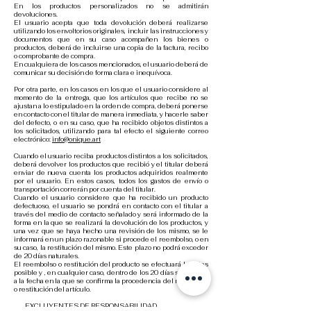
En los productos personalizados no se admitirán
devoluciones.
El usuario acepta que toda devolución deberá realizarse
utilizando los envoltorios originales, incluir las instrucciones y
documentos que en su caso acompañen los bienes o
productos, deberá de incluirse una copia de la factura, recibo
o comprobante de compra.
En cualquiera de los casos mencionados, el usuario deberá de
comunicar su decisión de forma clara e inequívoca.
Por otra parte, en los casos en los que el usuario considere al
momento de la entrega, que los artículos que recibe no se
ajustan a lo estipulado en la orden de compra, deberá ponerse
en contacto con el titular de manera inmediata, y hacerle saber
del defecto, o en su caso, que ha recibido objetos distintos a
los solicitados, utilizando para tal efecto el siguiente correo
electrónico:
info@onique.art
Cuando el usuario reciba productos distintos a los solicitados,
deberá devolver los productos que recibió y el titular deberá
enviar de nueva cuenta los productos adquiridos realmente
por el usuario. En estos casos, todos los gastos de envío o
transportación correrán por cuenta del titular.
Cuando el usuario considere que ha recibido un producto
defectuoso, el usuario se pondrá en contacto con el titular a
través del medio de contacto señalado y será informado de la
forma en la que se realizará la devolución de los productos, y
una vez que se haya hecho una revisión de los mismo, se le
informará en un plazo razonable si procede el reembolso, o en
su caso, la restitución del mismo. Este plazo no podrá exceder
de 20 días naturales.
El reembolso o restitución del producto se efectuará lo antes
posible y , en cualquier caso, dentro de los 20 días siguientes
a la fecha en la que se confirma la procedencia del reembolso
o restitución del artículo.
EXCLUYENTES DE RESPONSABILIDAD