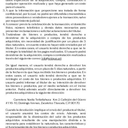
datos específicos de la adquisición, compra, contratación o
cualquier operación realizada y que haya generado un costo
para el usuario.
A que la información que proporcione sea tratada de forma
confidencial, por lo cual, no podrá ser difundida o transmitida a
otros proveedores o vendedores ajenos a la transacción, salvo
por requerimiento judicial.
A conocer previo la celebración de la transacción, el domicilio
físico, número telefónico y demás datos necesarios para
presentar reclamaciones o solicitar aclaraciones del titular.
Tratándose de bienes o productos, tendrá derecho a
desistirse de la adquisición o compra de los productos
adquiridos, sin necesidad de justificación por un plazo de 3
días naturales, en cuanto estos no hayan sido enviados por el
titular. En estos casos, el usuario tendrá derecho a que se le
reintegre la totalidad de los pagos realizados. El usuario podrá
desistirse de la adquisición, compra o contratación realizada a
través del siguiente correo:
info@onique.art
De igual manera, el usuario tendrá derecho a devolver los
productos adquiridos, en un plazo de 5 días naturales, a partir
de la fecha en la que haya recibido los bienes o productos. En
estos casos, el usuario solo tendrá derecho a que se le
reintegre el costo de los bienes o productos adquiridos. El
usuario podrá informar al titular de su intención de devolver
los bienes o productos, por el medio señalado en el inciso
anterior. Podrá además acudir directamente a devolver los
productos adquiridos a la siguiente dirección:
Carretera Xoxtla Tetlatlahuca Km 2, Callejón del Güero
#116-10, Domingo Arenas, Zacatelco Tlaxcala, C.P. 90170.
Cuando la devolución implique el envío del producto al titular,
el usuario asumirá los costos de envío. Además, será
responsable de la disminución del valor de los productos
adquiridos resultante de una manipulación distinta a la
necesaria para establecer la naturaleza, las características y
el funcionamiento de los bienes o productos adquiridos.