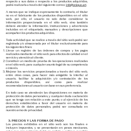
respecto a sus datos o respecto a los productos adquiridos,
podrá realizarla a través del siguiente correo:
info@onique.art
.
A menos que se indique expresamente lo contrario, el titular
no es el fabricante de los productos disponibles en el sitio
web, por ello, el usuario no solo debe considerar la
información proporcionada en el sitio web, sino también
deberá atender la información, instrucciones y advertencia
incluidas en el etiquetado, manuales y descripciones que
acompañen los productos adquiridos.
Toda actividad que se realice a través del sitio web podrá ser
registrada y/o almacenada por el titular exclusivamente para
los siguientes fines:
Llevar un registro de las órdenes de compra y los pagos
realizados mediante el sitio web para efectos de calidad en el
servicio y atención al cliente.
Constituir un medio de prueba de las operaciones realizadas
en el sitio web, para cualquier asunto legal de su competencia
o interés.
Mejorar los servicios proporcionados a través del sitio web,
entre otras cosas, para hacer más amigable la interfaz al
usuario, facilitar la adquisición y/o contratación de los
productos disponibles, así como para realizar
recomendaciones al usuario con base en sus preferencia.
En todo caso se atenderán las disposiciones en materia de
protección de datos personales, y cualquier duda o aclaración
que se tenga con relación a este punto, o al ejercicio de los
derechos establecidos a favor del usuario en materia de
protección de datos personales, podrá ser consultada en
nuestro aviso de privacidad.
3.
PRECIOS Y LAS FORMA DE PAGO
Los precios exhibidos en el sitio web son los finales e
incluyen impuestos, y se presentarán en pesos mexicanos,