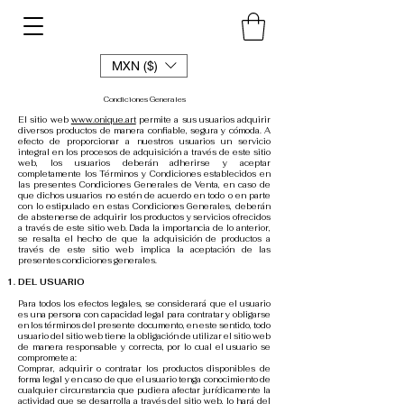
MXN ($)
Condiciones Generales
El sitio web
www.onique.art
permite a sus usuarios adquirir
diversos productos de manera confiable, segura y cómoda. A
efecto de proporcionar a nuestros usuarios un servicio
integral en los procesos de adquisición a través de este sitio
web, los usuarios deberán adherirse y aceptar
completamente los Términos y Condiciones establecidos en
las presentes Condiciones Generales de Venta, en caso de
que dichos usuarios no estén de acuerdo en todo o en parte
con lo estipulado en estas Condiciones Generales, deberán
de abstenerse de adquirir los productos y servicios ofrecidos
a través de este sitio web. Dada la importancia de lo anterior,
se resalta el hecho de que la adquisición de productos a
través de este sitio web implica la aceptación de las
presentes condiciones generales.
DEL USUARIO
Para todos los efectos legales, se considerará que el usuario
es una persona con capacidad legal para contratar y obligarse
en los términos del presente documento, en este sentido, todo
usuario del sitio web tiene la obligación de utilizar el sitio web
de manera responsable y correcta, por lo cual el usuario se
compromete a:
Comprar, adquirir o contratar los productos disponibles de
forma legal y en caso de que el usuario tenga conocimiento de
cualquier circunstancia que pudiera afectar jurídicamente la
actividad que se desarrolla a través del sitio web, lo hará del