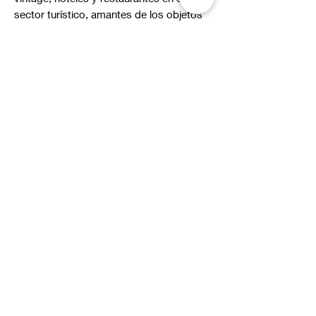
sector turístico, amantes de los objetos
con identidad cultural o como un detalle
decorativo que une tradición, nostalgia y
la elegancia natural del ónix.
*Al ser piezas únicas, los colores y vetas
pueden presentar ligeras variaciones
respecto a las imágenes.
Suscríbete a nuestras novedades
Correo electrónico*
Enviar