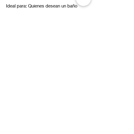
Ideal para: Quienes desean un baño
coordinado con piezas de lujo, perfectas
para combinar funcionalidad y belleza en
cada detalle.
Al ser piezas únicas, los colores y vetas
pueden presentar ligeras variaciones
respecto a las imágenes.
Suscríbete a nuestras novedades
Correo electrónico*
Enviar