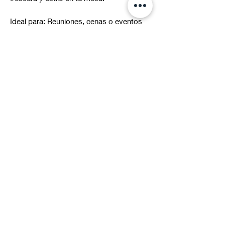
Ideal para: Reuniones, cenas o eventos
donde la presentación sea tan importante
como el sabor, combinando practicidad y
lujo artesanal.
*Al ser piezas únicas, los colores y vetas
pueden presentar ligeras variaciones
respecto a las imágenes.
Suscríbete a nuestras novedades
Correo electrónico*
Enviar