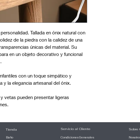
personalidad. Tallada en ónix natural con
solidez de la piedra con la calidez de una
transparencias únicas del material. Su
para en un objeto decorativo y funcional
.
infantiles con un toque simpático y
a y la elegancia artesanal del ónix.
s y vetas pueden presentar ligeras
nes.
Servicio al Cliente
Sobre
Tienda
Baño
Condiciones Generales
Nosotro