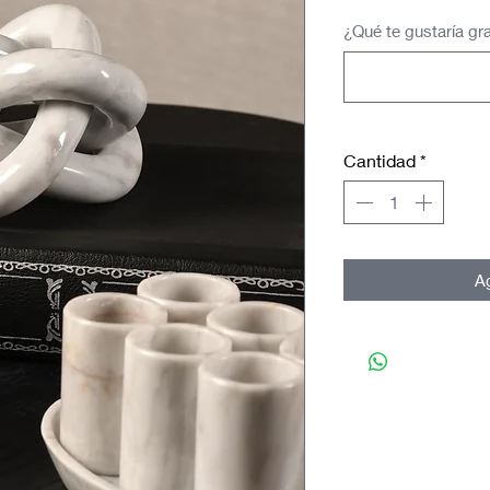
¿Qué te gustaría gra
Cantidad
*
Ag